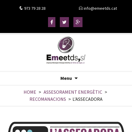
973 79 28 28
info@emeetds.cat
Menu
HOME
>
ASSESORAMENT ENERGÈTIC
>
RECOMANACIONS
>
L’ASSECADORA