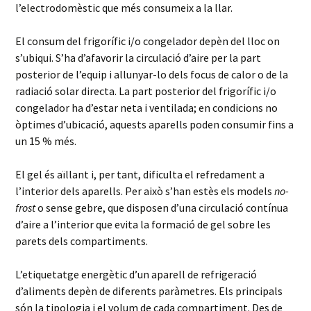
l’electrodomèstic que més consumeix a la llar.
El consum del frigorífic i/o congelador depèn del lloc on
s’ubiqui. S’ha d’afavorir la circulació d’aire per la part
posterior de l’equip i allunyar-lo dels focus de calor o de la
radiació solar directa. La part posterior del frigorífic i/o
congelador ha d’estar neta i ventilada; en condicions no
òptimes d’ubicació, aquests aparells poden consumir fins a
un 15 % més.
El gel és aïllant i, per tant, dificulta el refredament a
l’interior dels aparells. Per això s’han estès els models
no-
frost
o sense gebre, que disposen d’una circulació contínua
d’aire a l’interior que evita la formació de gel sobre les
parets dels compartiments.
L’etiquetatge energètic d’un aparell de refrigeració
d’aliments depèn de diferents paràmetres. Els principals
són la tipologia i el volum de cada compartiment. Des de