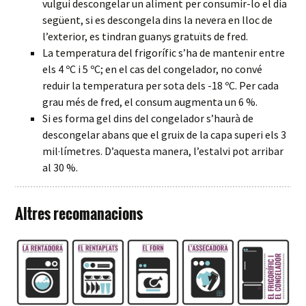
vulgui descongelar un aliment per consumir-lo el dia
següent, si es descongela dins la nevera en lloc de
l’exterior, es tindran guanys gratuïts de fred.
La temperatura del frigorífic s’ha de mantenir entre
els 4 ºC i 5 ºC; en el cas del congelador, no convé
reduir la temperatura per sota dels -18 ºC. Per cada
grau més de fred, el consum augmenta un 6 %.
Si es forma gel dins del congelador s’haurà de
descongelar abans que el gruix de la capa superi els 3
mil·límetres. D’aquesta manera, l’estalvi pot arribar
al 30 %.
Altres recomanacions